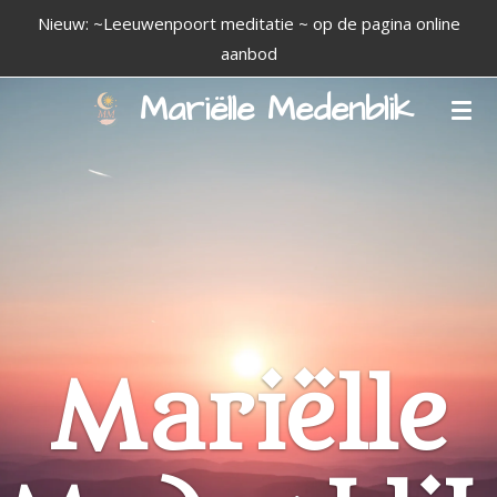
Nieuw: ~Leeuwenpoort meditatie ~ op de pagina online
Ga
aanbod
direct
naar
Mariëlle Medenblik
de
hoofdinhoud
Mariëlle